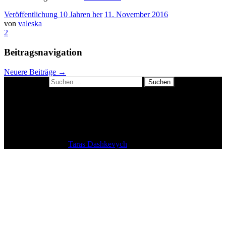
Veröffentlichung
10 Jahren
her
11. November 2016
von
valeska
2
Beitragsnavigation
Neuere Beiträge
→
Suchen nach:
About me
Datenschutzerklärung
Impressum
Kulinarisches Polaroidrätsel: so geht’s
Theme: tdmacro by
Taras Dashkevych