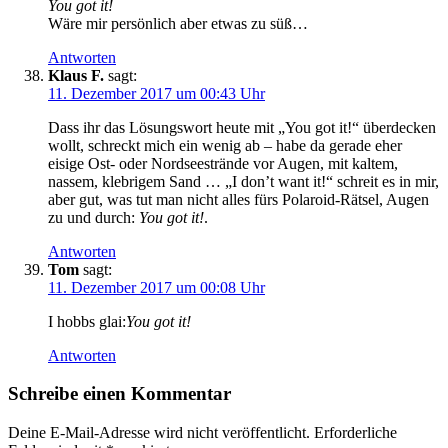
You got it!
Wäre mir persönlich aber etwas zu süß…
Antworten
Klaus F.
sagt:
11. Dezember 2017 um 00:43 Uhr
Dass ihr das Lösungswort heute mit „You got it!“ überdecken
wollt, schreckt mich ein wenig ab – habe da gerade eher
eisige Ost- oder Nordseestrände vor Augen, mit kaltem,
nassem, klebrigem Sand … „I don’t want it!“ schreit es in mir,
aber gut, was tut man nicht alles fürs Polaroid-Rätsel, Augen
zu und durch:
You got it!
.
Antworten
Tom
sagt:
11. Dezember 2017 um 00:08 Uhr
I hobbs glai:
You got it!
Antworten
Schreibe einen Kommentar
Deine E-Mail-Adresse wird nicht veröffentlicht.
Erforderliche