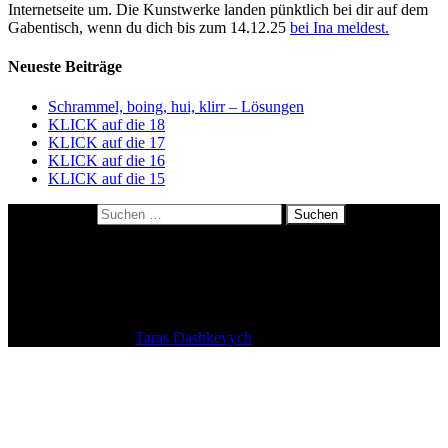
Internetseite um. Die Kunstwerke landen pünktlich bei dir auf dem
Gabentisch, wenn du dich bis zum 14.12.25
bei Ina meldest.
Neueste Beiträge
Schrammel, boing, hui, klirr – Lösungen
KLICK auf die 18
KLICK auf die 17
KLICK auf die 16
KLICK auf die 15
Suchen nach:
About me
Datenschutzerklärung
Impressum
Kulinarisches Polaroidrätsel: so geht’s
Theme: tdmacro by
Taras Dashkevych