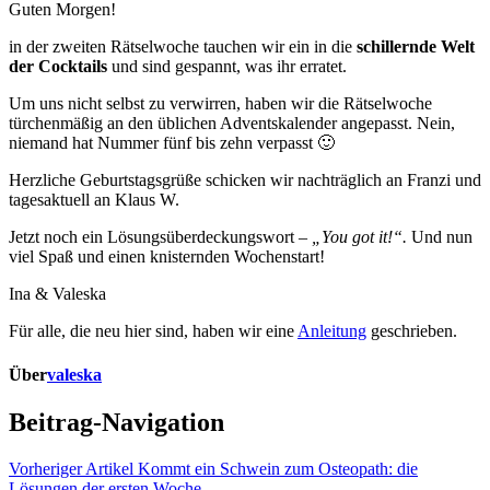
Guten Morgen!
in der zweiten Rätselwoche tauchen wir ein in die
schillernde Welt
der Cocktails
und sind gespannt, was ihr erratet.
Um uns nicht selbst zu verwirren, haben wir die Rätselwoche
türchenmäßig an den üblichen Adventskalender angepasst. Nein,
niemand hat Nummer fünf bis zehn verpasst 🙂
Herzliche Geburtstagsgrüße schicken wir nachträglich an Franzi und
tagesaktuell an Klaus W.
Jetzt noch ein Lösungsüberdeckungswort –
„You got it!“.
Und nun
viel Spaß und einen knisternden Wochenstart!
Ina & Valeska
Für alle, die neu hier sind, haben wir eine
Anleitung
geschrieben.
Über
valeska
Beitrag-Navigation
Vorheriger Artikel
Kommt ein Schwein zum Osteopath: die
Lösungen der ersten Woche