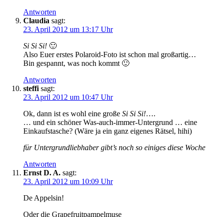
Antworten
Claudia
sagt:
23. April 2012 um 13:17 Uhr
Si Si Si!
🙂
Also Euer erstes Polaroid-Foto ist schon mal großartig…
Bin gespannt, was noch kommt 🙂
Antworten
steffi
sagt:
23. April 2012 um 10:47 Uhr
Ok, dann ist es wohl eine große
Si Si Si!
….
… und ein schöner Was-auch-immer-Untergrund … eine
Einkaufstasche? (Wäre ja ein ganz eigenes Rätsel, hihi)
für Untergrundliebhaber gibt’s noch so einiges diese Woche
Antworten
Ernst D. A.
sagt:
23. April 2012 um 10:09 Uhr
De Appelsin!
Oder die Grapefruitpampelmuse