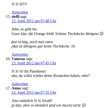
Si Si Si!
!!!
Antworten
steffi
sagt:
23. April 2012 um 07:48 Uhr
Juhu, es geht los.
Ganz klar: die Orange fehlt! Schöne Tischdecke übrigens 😉
fast richtig, noch mal raten
(das ist übrigens gar keine Tischdecke ;9)
Antworten
Vanessa
sagt:
23. April 2012 um 07:45 Uhr
Si Si Si!
für Panettone!
aha, du willst wieder deine Rosinchen haben, oder?
Antworten
Anna
sagt:
23. April 2012 um 07:35 Uhr
Also natürlich
Si Si Si!
saft!
ja klar, aber so kleinlich sind wir (noch) nicht 😉