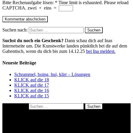
Bitte Rechenaufgabe lösen:
*
Time limit is exhausted. Please reload
CAPTCHA.
zwei
+
eins
=
Suchen nach:
Suchst du noch ein Geschenk?
Dann schau dich auf Inas
Internetseite um. Die Kunstwerke landen pünktlich bei dir auf dem
Gabentisch, wenn du dich bis zum 14.12.25
bei Ina meldest.
Neueste Beiträge
Schrammel, boing, hui, klirr – Lösungen
KLICK auf die 18
KLICK auf die 17
KLICK auf die 16
KLICK auf die 15
Suchen nach:
About me
Datenschutzerklärung
Impressum
Kulinarisches Polaroidrätsel: so geht’s