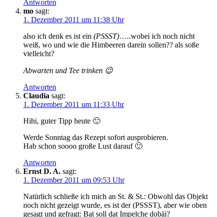
Antworten
mo
sagt:
1. Dezember 2011 um 11:38 Uhr
also ich denk es ist ein
(PSSST)
…..wobei ich noch nicht
weiß, wo und wie die Himbeeren darein sollen?? als soße
vielleicht?
Abwarten und Tee trinken 😉
Antworten
Claudia
sagt:
1. Dezember 2011 um 11:33 Uhr
Hihi, guter Tipp heute 🙂
Werde Sonntag das Rezept sofort ausprobieren.
Hab schon soooo große Lust darauf 🙂
Antworten
Ernst D. A.
sagt:
1. Dezember 2011 um 09:53 Uhr
Natürlich schließe ich mich an St. & St.: Obwohl das Objekt
noch nicht gezeigt wurde, es ist der (PSSST), aber wie oben
gesagt und gefragt: Bat soll dat Impelche dobäi?