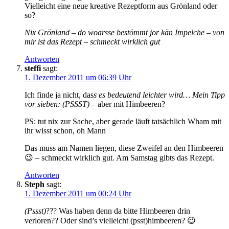
Vielleicht eine neue kreative Rezeptform aus Grönland oder
so?
Nix Grönland – do woarsse bestömmt jor kän Impelche – von
mir ist das Rezept
– schmeckt wirklich gut
Antworten
steffi
sagt:
1. Dezember 2011 um 06:39 Uhr
Ich finde ja nicht, das
s es bedeutend leichter wird… Mein Tipp
vor sieben:
(PSSST)
– aber mit Himbeeren?
PS: tut nix zur Sache, aber gerade läuft tatsächlich Wham mit
ihr wisst schon, oh Mann
Das muss am Namen liegen, diese Zweifel an den Himbeeren
😉 – schmeckt wirklich gut. Am Samstag gibts das Rezept.
Antworten
Steph
sagt:
1. Dezember 2011 um 00:24 Uhr
(Pssst)
??? Was haben denn da bitte Himbeeren drin
verloren?? Oder sind’s vielleicht (psst)himbeeren? 😉