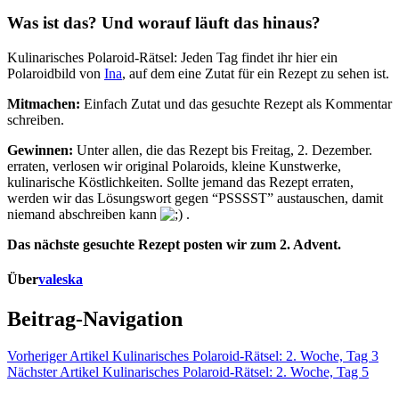
Was ist das? Und worauf läuft das hinaus?
Kulinarisches Polaroid-Rätsel: Jeden Tag findet ihr hier ein
Polaroidbild von
Ina
, auf dem eine Zutat für ein Rezept zu sehen ist.
Mitmachen:
Einfach Zutat und das gesuchte Rezept als Kommentar
schreiben.
Gewinnen:
Unter allen, die das Rezept bis Freitag, 2. Dezember.
erraten, verlosen wir original Polaroids, kleine Kunstwerke,
kulinarische Köstlichkeiten. Sollte jemand das Rezept erraten,
werden wir das Lösungswort gegen “PSSSST” austauschen, damit
niemand abschreiben kann
.
Das nächste gesuchte Rezept posten wir zum 2. Advent.
Über
valeska
Beitrag-Navigation
Vorheriger Artikel
Kulinarisches Polaroid-Rätsel: 2. Woche, Tag 3
Nächster Artikel
Kulinarisches Polaroid-Rätsel: 2. Woche, Tag 5