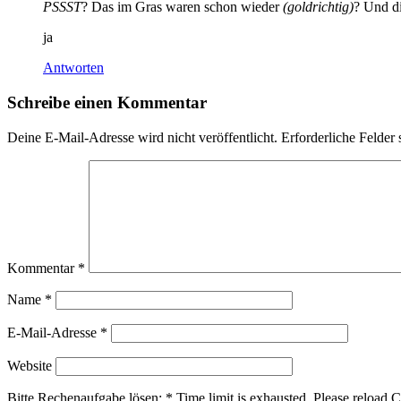
PSSST
? Das im Gras waren schon wieder
(goldrichtig)
? Und d
ja
Antworten
Schreibe einen Kommentar
Deine E-Mail-Adresse wird nicht veröffentlicht.
Erforderliche Felder 
Kommentar
*
Name
*
E-Mail-Adresse
*
Website
Bitte Rechenaufgabe lösen:
*
Time limit is exhausted. Please relo