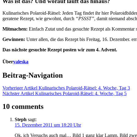
Was ist das? Und worauf läuft das hinaus?
Kulinarisches Polaroid-Rätsel: Jeden Tag findet ihr hier Polaroidbild
geratene Rezept, wie gewohnt, durch
“PSSST”
, damit niemand absch
Mitmachen:
Einfach Zutat und das gesuchte Rezept als Kommentar s
Gewinnen:
Unter allen, die das Rezept bis Freitag, 16. Dezember. err
Das nächste gesuchte Rezept posten wir zum 4. Advent.
Über
valeska
Beitrag-Navigation
Vorheriger Artikel
Kulinarisches Polaroid-Rätsel: 4. Woche, Tag 3
Nächster Artikel
Kulinarisches Polaroid-Rätsel: 4. Woche, Tag 5
10 comments
Steph
sagt:
15. Dezember 2011 um 18:20 Uhr
Ok, ich Versuchs auch mal… Bild 1 ganz klar Lamm. Bild zwei k