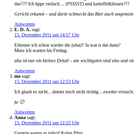
das??? Ich tippe einfach…
(PSSSST)
und kartoffelklössen???
Gericht erkannt – und darin schmeckt das Bier auch ungemein 
Antworten
E. D. A.
sagt:
15. Dezember 2011 um 14:57 Uhr
Erkenne ich schon wieder die
(aha)
? Ja wat is dat dann?
Muss ich warten bis Freitag.
aha ist nur ein kleines Detail – am wichtigsten sind eins und vi
Antworten
mo
sagt:
15. Dezember 2011 um 12:53 Uhr
Ich glaub es nicht…immer noch nicht richtig…zweiter versuch
ja 🙂
Antworten
Anna
sagt:
15. Dezember 2011 um 12:22 Uhr
Gestern waren es
(aha)
! Keine Pilze.