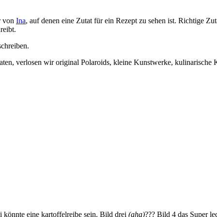
er von
Ina
, auf denen eine Zutat für ein Rezept zu sehen ist. Richtige
reibt.
chreiben.
aten, verlosen wir original Polaroids, kleine Kunstwerke, kulinarische 
önnte eine kartoffelreibe sein. Bild drei
(aha)
??? Bild 4 das Super l