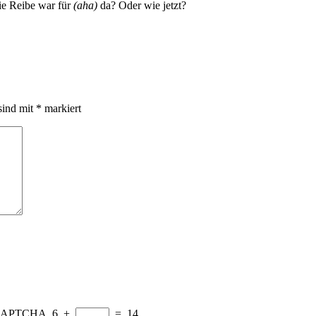
ie Reibe war für
(aha)
da? Oder wie jetzt?
sind mit
*
markiert
ad CAPTCHA.
6
+
=
14