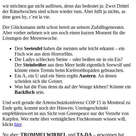
wir möchten gar nicht auflösen, denn das bedeutet ja: Zwei Drittel
der Rätselwochen sind schon wieder rum. Aber hilft ja nichts, as
time goes by, c’est la vie.
Der Glücksmann steht schon bereit an seinem Zufalllsgenerator.
Aber vorher nehmen wir uns noch einen kurzen Moment für die
Lösungen der Meereswoche.
Den
Seeteufel
haben die meisten sehr leicht erkannt – ein
Fisch wie aus dem Horrorfilm.
Die Ladys schlecken Steine – oder beißen sie in ein Eis?
Der
Steinbeißer
aus dem Meer heißt eigentlich Seewolf und
könnte einen Termin beim Kieferorthopäden gebrauchen.
Ein A, ein U und ein Stern ergibt
Austern
. An denen
scheiden sich die Geister.
Was hat die Frau denn da auf der Wange kleben? Könnte ein
Backfisch
sein.
Und weil gerade die Artenschutzkonferenz COP 15 in Montreal zu
Ende geht, kommt noch der Hinweis: Uneingeschränkt
empfehlenswert ist aus Sicht von Greenpeace nur der Verzehr von
Karpfen. Wer mehr über verträglichen Fischkonsum wissen will,
klickt
hier
.
Nu aber:
TROMMELWIRBEL
und
TA-DA
– gewonnen hat