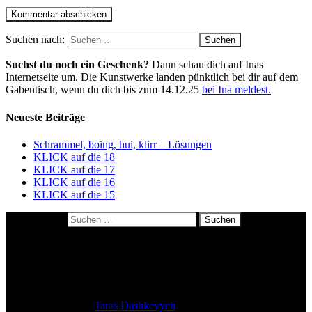
Suchen nach:
Suchst du noch ein Geschenk?
Dann schau dich auf Inas
Internetseite um. Die Kunstwerke landen pünktlich bei dir auf dem
Gabentisch, wenn du dich bis zum 14.12.25
bei Ina meldest.
Neueste Beiträge
Schrammel, boing, hui, klirr – Lösungen
KLICK auf die 18
KLICK auf die 17
KLICK auf die 16
KLICK auf die 15
Suchen nach:
About me
Datenschutzerklärung
Impressum
Kulinarisches Polaroidrätsel: so geht’s
Theme: tdmacro by
Taras Dashkevych