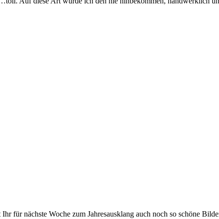
…toll. Auf diese Art würde ich den nie hinbekommen, handwerklich un
 Ihr für nächste Woche zum Jahresausklang auch noch so schöne Bilde