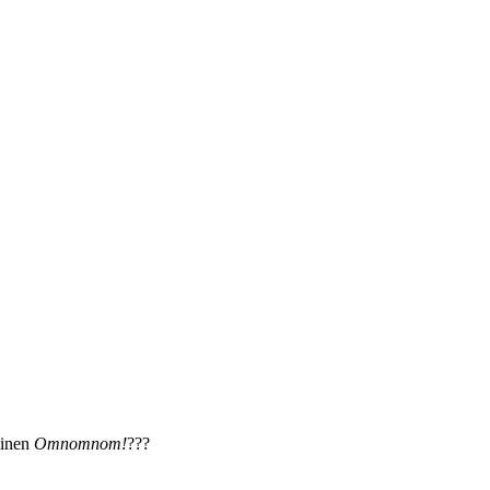
einen
Omnomnom!
???