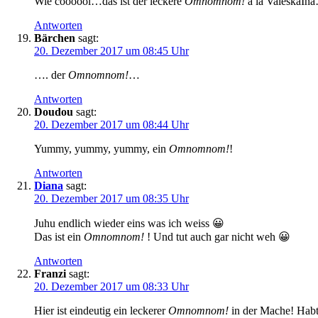
Wie coooool…das ist der leckere
Omnomnom!
á la ValeskaIna
Antworten
Bärchen
sagt:
20. Dezember 2017 um 08:45 Uhr
…. der
Omnomnom!
…
Antworten
Doudou
sagt:
20. Dezember 2017 um 08:44 Uhr
Yummy, yummy, yummy, ein
Omnomnom!
!
Antworten
Diana
sagt:
20. Dezember 2017 um 08:35 Uhr
Juhu endlich wieder eins was ich weiss 😀
Das ist ein
Omnomnom!
! Und tut auch gar nicht weh 😀
Antworten
Franzi
sagt:
20. Dezember 2017 um 08:33 Uhr
Hier ist eindeutig ein leckerer
Omnomnom!
in der Mache! Habt