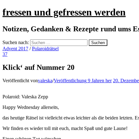
fressen und gefressen werden
Notizen, Gedanken & Rezepte rund ums E
Suchen nach:
Advent 2017
/
Polaroidrätsel
37
Klick‘ auf Nummer 20
Veröffentlicht von
valeska
/
Veröffentlichung
9 Jahren
her
20. Dezembe
Polaroid: Valeska Zepp
Happy Wednesday allerseits,
das heutige Rätsel ist vielleicht etwas leichter als die beiden letz
Wir finden es wieder toll mit euch, macht Spaß und gute Laune!
Einen schönen Tag wünschen