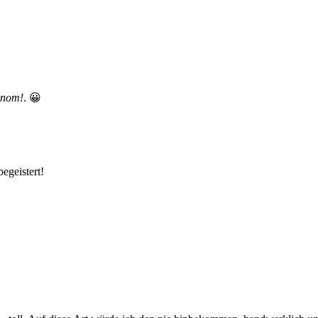
nom!
. 😀
egeistert!