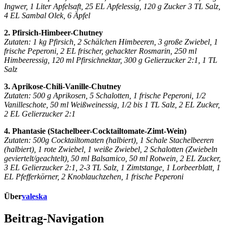
Ingwer, 1 Liter Apfelsaft, 25 EL Apfelessig, 120 g Zucker 3 TL Salz,
4 EL Sambal Olek, 6 Äpfel
2. Pfirsich-Himbeer-Chutney
Zutaten: 1 kg Pfirsich, 2 Schälchen Himbeeren, 3 große Zwiebel, 1
frische Peperoni, 2 EL frischer, gehackter Rosmarin, 250 ml
Himbeeressig, 120 ml Pfirsichnektar, 300 g Gelierzucker 2:1, 1 TL
Salz
3. Aprikose-Chili-Vanille-Chutney
Zutaten: 500 g Aprikosen, 5 Schalotten, 1 frische Peperoni, 1/2
Vanilleschote, 50 ml Weißweinessig, 1/2 bis 1 TL Salz, 2 EL Zucker,
2 EL Gelierzucker 2:1
4. Phantasie (Stachelbeer-Cocktailtomate-Zimt-Wein)
Zutaten: 500g Cocktailtomaten (halbiert), 1 Schale Stachelbeeren
(halbiert), 1 rote Zwiebel, 1 weiße Zwiebel, 2 Schalotten (Zwiebeln
geviertelt/geachtelt), 50 ml Balsamico, 50 ml Rotwein, 2 EL Zucker,
3 EL Gelierzucker 2:1, 2-3 TL Salz, 1 Zimtstange, 1 Lorbeerblatt, 1
EL Pfefferkörner, 2 Knoblauchzehen, 1 frische Peperoni
Über
valeska
Beitrag-Navigation