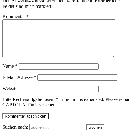
Deine E-Mail-Adresse wird nicht veröffentlicht.
Erforderliche
Felder sind mit
*
markiert
Kommentar
*
Name
*
E-Mail-Adresse
*
Website
Bitte Rechenaufgabe lösen:
*
Time limit is exhausted. Please reload
CAPTCHA.
fünf
×
sieben
=
Suchen nach: