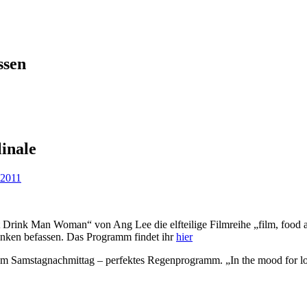
ssen
linale
 2011
t Drink Man Woman“ von Ang Lee die elfteilige Filmreihe „film, food a
rinken befassen. Das Programm findet ihr
hier
 am Samstagnachmittag – perfektes Regenprogramm. „In the mood for 