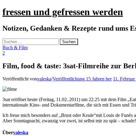
fressen und gefressen werden
Notizen, Gedanken & Rezepte rund ums E
Suchen
nach:
Buch & Film
2
Film, food & taste: 3sat-Filmreihe zur Ber
Veröffentlicht von
valeska
/
Veröffentlichung
15 Jahren
her
11. Februar
3sat eröffnet heute (Freitag, 11.02..2011) um 22.25 mit dem Film „Ea
internationale Kino- und Dokumentarfilme, die sich mit Essen und T
Ich freue mich besonders auf „Brust oder Keule“mit Louis de Funès
Aber Sonntagnacht, zwanzig vor zwei, ist selbst mir zu spät – schade!
Über
valeska