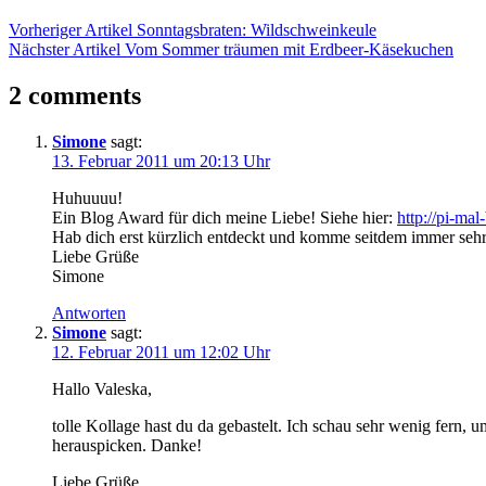
Beitrag-
Vorheriger Artikel
Sonntagsbraten: Wildschweinkeule
Nächster Artikel
Vom Sommer träumen mit Erdbeer-Käsekuchen
Navigation
2 comments
Simone
sagt:
13. Februar 2011 um 20:13 Uhr
Huhuuuu!
Ein Blog Award für dich meine Liebe! Siehe hier:
http://pi-mal
Hab dich erst kürzlich entdeckt und komme seitdem immer sehr 
Liebe Grüße
Simone
Antworten
Simone
sagt:
12. Februar 2011 um 12:02 Uhr
Hallo Valeska,
tolle Kollage hast du da gebastelt. Ich schau sehr wenig fern,
herauspicken. Danke!
Liebe Grüße