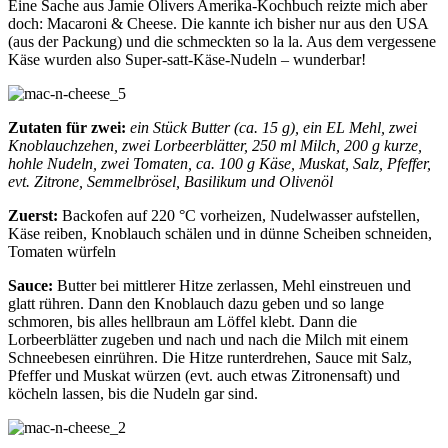
Eine Sache aus Jamie Olivers Amerika-Kochbuch reizte mich aber
doch: Macaroni & Cheese. Die kannte ich bisher nur aus den USA
(aus der Packung) und die schmeckten so la la. Aus dem vergessene
Käse wurden also Super-satt-Käse-Nudeln – wunderbar!
Zutaten für zwei:
ein Stück Butter (ca. 15 g), ein EL Mehl, zwei
Knoblauchzehen, zwei Lorbeerblätter, 250 ml Milch, 200 g kurze,
hohle Nudeln, zwei Tomaten, ca. 100 g Käse, Muskat, Salz, Pfeffer,
evt. Zitrone, Semmelbrösel, Basilikum und Olivenöl
Zuerst:
Backofen auf 220 °C vorheizen, Nudelwasser aufstellen,
Käse reiben, Knoblauch schälen und in dünne Scheiben schneiden,
Tomaten würfeln
Sauce:
Butter bei mittlerer Hitze zerlassen, Mehl einstreuen und
glatt rühren. Dann den Knoblauch dazu geben und so lange
schmoren, bis alles hellbraun am Löffel klebt. Dann die
Lorbeerblätter zugeben und nach und nach die Milch mit einem
Schneebesen einrühren. Die Hitze runterdrehen, Sauce mit Salz,
Pfeffer und Muskat würzen (evt. auch etwas Zitronensaft) und
köcheln lassen, bis die Nudeln gar sind.