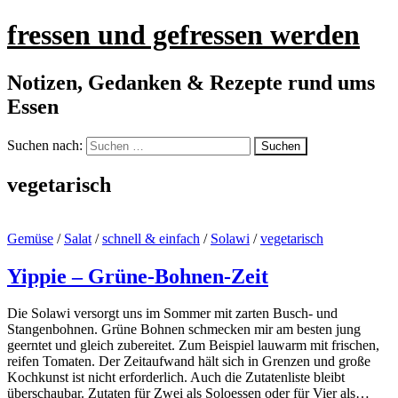
fressen und gefressen werden
Notizen, Gedanken & Rezepte rund ums
Essen
Suchen nach:
vegetarisch
Gemüse
/
Salat
/
schnell & einfach
/
Solawi
/
vegetarisch
Yippie – Grüne-Bohnen-Zeit
Die Solawi versorgt uns im Sommer mit zarten Busch- und
Stangenbohnen. Grüne Bohnen schmecken mir am besten jung
geerntet und gleich zubereitet. Zum Beispiel lauwarm mit frischen,
reifen Tomaten. Der Zeitaufwand hält sich in Grenzen und große
Kochkunst ist nicht erforderlich. Auch die Zutatenliste bleibt
überschaubar. Zutaten für Zwei als Soloessen oder für Vier als…