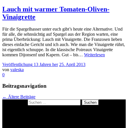
Lauch mit warmer Tomaten-Oliven-
Vinaigrette
Für die Spargelhasser unter euch gibt’s heute eine Alternative. Und
für alle, die sehnsüchtig auf Spargel aus der Region warten, eine
prima Überbrückung: Lauch mit Vinaigrette. Die Franzosen lieben
dieses einfache Gericht und ich auch. Wie man die Vinaigrette rührt,
ist eigentlich schnuppe. In die klassische Poireaux Vinaigrette
kommen Dijonsenf und Kapern. Gut – bis…
Weiterlesen
Veröffentlichung
13 Jahren
her
25. April 2013
von
valeska
0
Beitragsnavigation
←
Ältere Beiträge
Suchen nach:
About me
Datenschutzerklärung
Impressum
Kulinarisches Polaroidrätsel: so geht’s