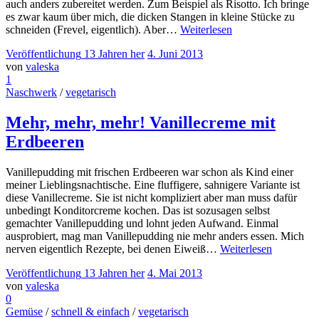
auch anders zubereitet werden. Zum Beispiel als Risotto. Ich bringe
es zwar kaum über mich, die dicken Stangen in kleine Stücke zu
schneiden (Frevel, eigentlich). Aber…
Weiterlesen
Veröffentlichung
13 Jahren
her
4. Juni 2013
von
valeska
1
Naschwerk
/
vegetarisch
Mehr, mehr, mehr! Vanillecreme mit
Erdbeeren
Vanillepudding mit frischen Erdbeeren war schon als Kind einer
meiner Lieblingsnachtische. Eine fluffigere, sahnigere Variante ist
diese Vanillecreme. Sie ist nicht kompliziert aber man muss dafür
unbedingt Konditorcreme kochen. Das ist sozusagen selbst
gemachter Vanillepudding und lohnt jeden Aufwand. Einmal
ausprobiert, mag man Vanillepudding nie mehr anders essen. Mich
nerven eigentlich Rezepte, bei denen Eiweiß…
Weiterlesen
Veröffentlichung
13 Jahren
her
4. Mai 2013
von
valeska
0
Gemüse
/
schnell & einfach
/
vegetarisch