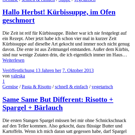
Hallo Herbst! Kürbissuppe, im Ofen
geschmort
Die Zeit ist reif für Kürbissuppe. Bisher war ich nie festgelegt auf
ein Rezept. Aber jetzt habe ich schon vier mal in kurzer Zeit
Kürbissuppe auf dieselbe Art gekocht und immer noch nicht genug
davon. Die erste ist aus Zeitmangel entstanden. Außer dem Kürbis,
sind nur wenige Zutaten drin, die ich eigentlich immer im Haus…
Weiterlesen
Veröffentlichung
13 Jahren
her
7. Oktober 2013
von
valeska
1
Gemüse
/
Pasta & Risotto
/
schnell & einfach
/
vegetarisch
Same Same But Different: Risotto +
Spargel + Bärlauch
Die ersten Stangen Spargel müssen bei mir ohne Schnickschnack
auf den Teller kommen. Also gekocht, dazu flüssige Butter und
Kartoffeln. Wenn ich mich daran satt gegessen habe, darf Spargel