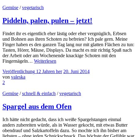
Gemüse
/
vegetarisch
Piddeln, palen, pulen – jetzt!
Findet ihr es eigentlich eher lästig oder eher vergnüglich, Erbsen
und Bohnen aus ihren Schoten zu befreien? Ich pale gern. Meine
Finger haben es den ganzen Tag lang nur mit glatten Flächen zu tun:
Tasten, Hörer, Mäuse, Displays. Da macht es mir richtig Spaß nach
der Arbeit oder am Wochenende knackige Schoten mit den
Fingernägeln…
Weiterlesen
Veröffentlichung
12 Jahren
her
20. Juni 2014
von
valeska
2
Gemüse
/
schnell & einfach
/
vegetarisch
Spargel aus dem Ofen
Ich hätte nicht gedacht, dass ich weiße Spargelstangen einmal
anders zubereiten würde, als in Wasser gekocht, mit etwas Butter
obendrauf und Salzkartoffeln dazu. So mochte ich ihn bisher am
liebsten – ohne jeden Schnickschnack. Das höchste der Gefühle war