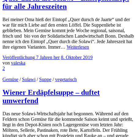
für alle Jahreszeiten
Bei meiner Oma hieß der Eintopf „Quer dursch de Jaarte“ und der
war für mich Liebe auf den ersten Löffel. Die Suppenliebe ist
geblieben. Mein Gemüse kommt jede Woche regional, saisonal,
frisch und bio von der Solidarischen Landwirtschaft Bonn. Deshalb
nenne ich den Eintopf „Quer durch die Solawi“. Jede Jahreszeit hat
ihre eigenen Varianten. Immer…
Weiterlesen
Veröffentlichung
7 Jahren
her
8. Oktober 2019
von
valeska
2
Gemüse
/
Solawi
/
Suppe
/
vegetarisch
Wiener Erdäpfelsuppe – duftet
umwerfend
Das neue Solawi-Wirtschaftsjahr hat begonnen. Während auf den
Feldern schon Gemüse für die kommende Saison keimt und sprießt,
liegt in den Depot-Kisten noch Lagergemüse vom letzten Jahr:
Möhren, Sellerie, Pastinaken, rote Bete, Kartoffeln. Der Frühling
kündigt sich aber schon mit Postelein und Rauke an – und gerade