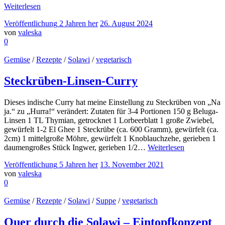
Weiterlesen
Veröffentlichung
2 Jahren
her
26. August 2024
von
valeska
0
Gemüse
/
Rezepte
/
Solawi
/
vegetarisch
Steckrüben-Linsen-Curry
Dieses indische Curry hat meine Einstellung zu Steckrüben von „Na
ja.“ zu „Hurra!“ verändert: Zutaten für 3-4 Portionen 150 g Beluga-
Linsen 1 TL Thymian, getrocknet 1 Lorbeerblatt 1 große Zwiebel,
gewürfelt 1-2 El Ghee 1 Steckrübe (ca. 600 Gramm), gewürfelt (ca.
2cm) 1 mittelgroße Möhre, gewürfelt 1 Knoblauchzehe, gerieben 1
daumengroßes Stück Ingwer, gerieben 1/2…
Weiterlesen
Veröffentlichung
5 Jahren
her
13. November 2021
von
valeska
0
Gemüse
/
Rezepte
/
Solawi
/
Suppe
/
vegetarisch
Quer durch die Solawi – Eintopfkonzept