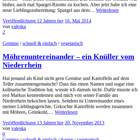
bisher, auch mal Spargel-Risotto zu kochen. Aber jetzt habe ich eine
neue Lieblingszubereitung: Spargel aus dem…
Weiterlesen
Veröffentlichung
12 Jahren
her
16. Mai 2014
von
valeska
2
Gemüse
/
schnell & einfach
/
vegetarisch
Möhrenuntereinander – ein Knüller vom
Niederrhein
Hat jemand als Kind nicht gern Gemüse und Kartoffeln auf dem
Teller zusammengematscht? Dass das einen Namen und sogar eine
kulinarische Tradition hat, wusste ich damals nicht. Dafür musste ich
erst Markus kennenlernen und mich von seiner Familie am
Niederrhein bekochen lassen. Seitdem ist Untereinander eines
meiner Lieblingsgerichte. Gekochte Kartoffeln werden zusammen
mit Möhren, Grünkohl,…
Weiterlesen
Veröffentlichung
13 Jahren
her
20. November 2013
von
valeska
0
Gemüse
/
schnell & einfach
/
Suppe
/
vegetarisch