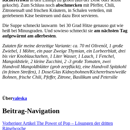
gekocht). Zum Schluss noch
abschmecken
mit Pfeffer, Chili,
Zitronensaft und frischen Kräutern, in Schalen verteilen, mit
geriebenem Käse bestreuen und dazu Brot servieren.
Die Suppe schmeckt lauwarm bei 30 Grad Hitze genauso gut wie
heiß bei Minusgraden. Und sowieso schmeckt sie
am nächsten Tag
aufgewärmt am allerbesten
.
Zutaten für meine derzeitige Variante: ca. 70 ml Olivenöl, 1 große
Zwiebel, 1 Möhre, ein paar Zweige Thymian, ein Lorbeerblatt, drei
bis vier Knoblauchzehen, 1 Liter Wasser, 1 Lauch, 1 Fenchel,
Mangoldstiele, 2 kleine Zucchini, 2 -3 große Tomaten, zwei
Handvoll Mangoldblätter (grob zerpflückt), eine Handvoll Spitzkohl
(in feinen Streifen), 1 Dose/Glas Kidneybohnen/Kichererbsen/weiße
Bohnen, frische Chili, Pfeffer, Zitrone, Basilikum und Petersilie
Über
valeska
Beitrag-Navigation
Vorheriger Artikel
The Power of Pop – Lösungen der dritten
Rätselwoche