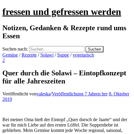
fressen und gefressen werden
Notizen, Gedanken & Rezepte rund ums
Essen
Suchen nach:
Gemüse
/
Rezepte
/
Solawi
/
Suppe
/
vegetarisch
2
Quer durch die Solawi – Eintopfkonzept
für alle Jahreszeiten
Veröffentlicht von
valeska
/
Veröffentlichung
7 Jahren
her
8. Oktober
2019
Bei meiner Oma hieß der Eintopf „Quer dursch de Jaarte“ und der
war für mich Liebe auf den ersten Löffel. Die Suppenliebe ist
geblieben. Mein Gemüse kommt jede Woche regional, saisonal,