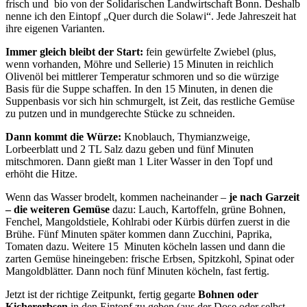
frisch und bio von der Solidarischen Landwirtschaft Bonn. Deshalb
nenne ich den Eintopf „Quer durch die Solawi“. Jede Jahreszeit hat
ihre eigenen Varianten.
Immer gleich bleibt der Start:
fein gewürfelte Zwiebel (plus,
wenn vorhanden, Möhre und Sellerie) 15 Minuten in reichlich
Olivenöl bei mittlerer Temperatur schmoren und so die würzige
Basis für die Suppe schaffen. In den 15 Minuten, in denen die
Suppenbasis vor sich hin schmurgelt, ist Zeit, das restliche Gemüse
zu putzen und in mundgerechte Stücke zu schneiden.
Dann kommt die Würze:
Knoblauch, Thymianzweige,
Lorbeerblatt und 2 TL Salz dazu geben und fünf Minuten
mitschmoren. Dann gießt man 1 Liter Wasser in den Topf und
erhöht die Hitze.
Wenn das Wasser brodelt, kommen nacheinander –
je nach Garzeit
– die weiteren Gemüse
dazu: Lauch, Kartoffeln, grüne Bohnen,
Fenchel, Mangoldstiele, Kohlrabi oder Kürbis dürfen zuerst in die
Brühe. Fünf Minuten später kommen dann Zucchini, Paprika,
Tomaten dazu. Weitere 15 Minuten köcheln lassen und dann die
zarten Gemüse hineingeben: frische Erbsen, Spitzkohl, Spinat oder
Mangoldblätter. Dann noch fünf Minuten köcheln, fast fertig.
Jetzt ist der richtige Zeitpunkt, fertig gegarte
Bohnen oder
Kichererbsen
in den Eintopf zu geben (aus der Dose oder selbst