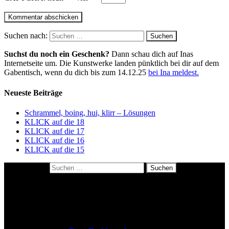
Suchen nach:
Suchst du noch ein Geschenk?
Dann schau dich auf Inas
Internetseite um. Die Kunstwerke landen pünktlich bei dir auf dem
Gabentisch, wenn du dich bis zum 14.12.25
bei Ina meldest.
Neueste Beiträge
Schrammel, boing, hui, klirr – Lösungen
KLICK auf die 18
KLICK auf die 17
KLICK auf die 16
KLICK auf die 15
Suchen nach:
About me
Datenschutzerklärung
Impressum
Kulinarisches Polaroidrätsel: so geht’s