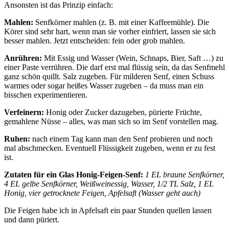
Ansonsten ist das Prinzip einfach:
Mahlen:
Senfkörner mahlen (z. B. mit einer Kaffeemühle). Die
Körer sind sehr hart, wenn man sie vorher einfriert, lassen sie sich
besser mahlen. Jetzt entscheiden: fein oder grob mahlen.
Anrühren:
Mit Essig und Wasser (Wein, Schnaps, Bier, Saft …) zu
einer Paste verrühren. Die darf erst mal flüssig sein, da das Senfmehl
ganz schön quillt. Salz zugeben. Für milderen Senf, einen Schuss
warmes oder sogar heißes Wasser zugeben – da muss man ein
bisschen experimentieren.
Verfeinern:
Honig oder Zucker dazugeben, pürierte Früchte,
gemahlene Nüsse – alles, was man sich so im Senf vorstellen mag.
Ruhen:
nach einem Tag kann man den Senf probieren und noch
mal abschmecken. Eventuell Flüssigkeit zugeben, wenn er zu fest
ist.
Zutaten für ein Glas Honig-Feigen-Senf:
1 EL braune Senfkörner,
4 EL gelbe Senfkörner, Weißweinessig, Wasser, 1/2 TL Salz, 1 EL
Honig, vier getrocknete Feigen, Apfelsaft (Wasser geht auch)
Die Feigen habe ich in Apfelsaft ein paar Stunden quellen lassen
und dann püriert.