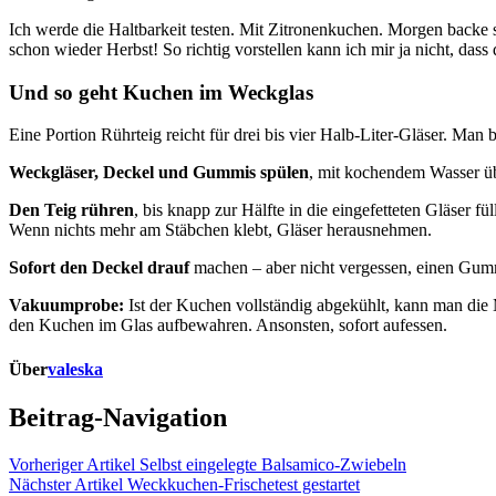
Ich werde die Haltbarkeit testen. Mit Zitronenkuchen. Morgen backe 
schon wieder Herbst! So richtig vorstellen kann ich mir ja nicht, das
Und so geht Kuchen im Weckglas
Eine Portion Rührteig reicht für drei bis vier Halb-Liter-Gläser. Man
Weckgläser, Deckel und Gummis spülen
, mit kochendem Wasser ü
Den Teig rühren
, bis knapp zur Hälfte in die eingefetteten Gläser 
Wenn nichts mehr am Stäbchen klebt, Gläser herausnehmen.
Sofort den Deckel drauf
machen – aber nicht vergessen, einen Gumm
Vakuumprobe:
Ist der Kuchen vollständig abgekühlt, kann man di
den Kuchen im Glas aufbewahren. Ansonsten, sofort aufessen.
Über
valeska
Beitrag-Navigation
Vorheriger Artikel
Selbst eingelegte Balsamico-Zwiebeln
Nächster Artikel
Weckkuchen-Frischetest gestartet