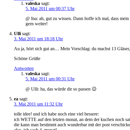
valeska
sagt:
5. Mai 2011 um 00:37 Uhr
@ Ina: ah, gut zu wissen. Dann hoffe ich mal, dass mein 
gern weiter!
Ulli
sagt:
3. Mai 2011 um 18:18 Uhr
Au ja, hört sich gut an… Mein Vorschlag: du machst 13 Gläser,
Schöne Grüße
Antworten
valeska
sagt:
5. Mai 2011 um 00:31 Uhr
@ Ulli: ha, das würde dir so passen 😉
ea
sagt:
3. Mai 2011 um 11:32 Uhr
tolle idee! und ich habe noch eine viel bessere:
ich WETTE auf den letzten monat, an dem der kuchen noch saft
die kann man bestimmt auch wunderbar mit der post verschicken
also, ich sach 4. monat!