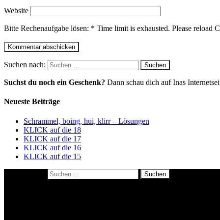
Website
Bitte Rechenaufgabe lösen:
*
Time limit is exhausted. Please relo
Suchen nach:
Suchst du noch ein Geschenk?
Dann schau dich auf Inas Internetse
Neueste Beiträge
Schrammel, boing, hui, klirr – Lösungen
KLICK auf die 18
KLICK auf die 17
KLICK auf die 16
KLICK auf die 15
Suchen nach:
About me
Datenschutzerklärung
Impressum
Kulinarisches Polaroidrätsel: so geht’s