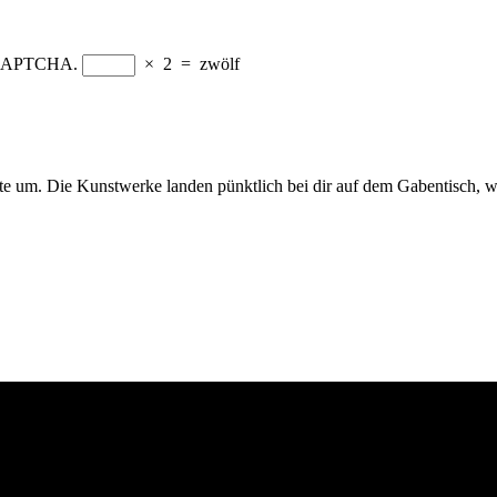
ad CAPTCHA.
×
2
=
zwölf
ite um. Die Kunstwerke landen pünktlich bei dir auf dem Gabentisch, 