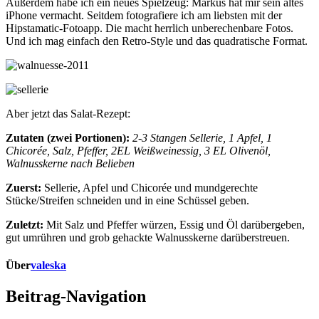
Außerdem habe ich ein neues Spielzeug: Markus hat mir sein altes
iPhone vermacht. Seitdem fotografiere ich am liebsten mit der
Hipstamatic-Fotoapp. Die macht herrlich unberechenbare Fotos.
Und ich mag einfach den Retro-Style und das quadratische Format.
Aber jetzt das Salat-Rezept:
Zutaten (zwei Portionen):
2-3 Stangen Sellerie, 1 Apfel, 1
Chicorée, Salz, Pfeffer, 2EL Weißweinessig, 3 EL Olivenöl,
Walnusskerne nach Belieben
Zuerst:
Sellerie, Apfel und Chicorée und mundgerechte
Stücke/Streifen schneiden und in eine Schüssel geben.
Zuletzt:
Mit Salz und Pfeffer würzen, Essig und Öl darübergeben,
gut umrühren und grob gehackte Walnusskerne darüberstreuen.
Über
valeska
Beitrag-Navigation