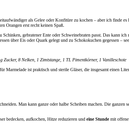
aufwändiger als Gelee oder Konfitüre zu kochen – aber ich finde es loh
en Orangen erst recht keinen Spaß.
 Schinken, gebratener Ente oder Schweinebraten passt. Das kann ich mir
essen über Eis oder Quark gelegt und zu Schokokuchen gegessen – seee
 Zucker, 8 Nelken, 1 Zimtstange, 1 TL Pimentkörner, 1 Vanilleschote
r für Marmelade ist praktisch und sterile Gläser, die insgesamt einen Li
neiden. Man kann ganze oder halbe Scheiben machen. Die ganzen sehen
ser bedecken, aufkochen, Hitze reduzieren und
eine Stunde
mit offene