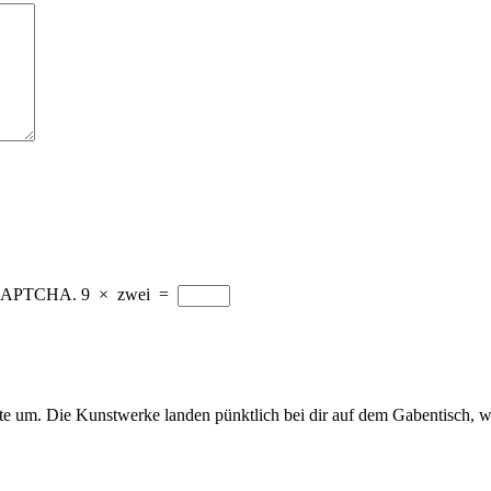
ad CAPTCHA.
9
×
zwei
=
ite um. Die Kunstwerke landen pünktlich bei dir auf dem Gabentisch, 