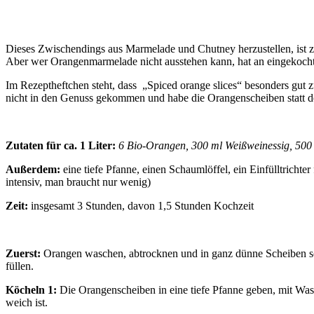
Dieses Zwischendings aus Marmelade und Chutney herzustellen, ist zeit
Aber wer Orangenmarmelade nicht ausstehen kann, hat an eingekocht
Im Rezeptheftchen steht, dass „Spiced orange slices“ besonders gut zu
nicht in den Genuss gekommen und habe die Orangenscheiben statt d
Zutaten für ca. 1 Liter:
6 Bio-Orangen, 300 ml Weißweinessig, 500 g
Außerdem:
eine tiefe Pfanne, einen Schaumlöffel, ein Einfülltrichte
intensiv, man braucht nur wenig)
Zeit:
insgesamt 3 Stunden, davon 1,5 Stunden Kochzeit
Zuerst:
Orangen waschen, abtrocknen und in ganz dünne Scheiben sch
füllen.
Köcheln 1:
Die Orangenscheiben in eine tiefe Pfanne geben, mit Was
weich ist.