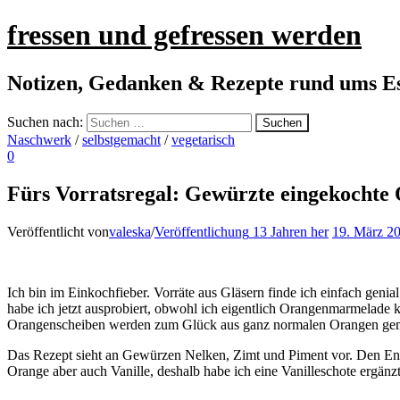
fressen und gefressen werden
Notizen, Gedanken & Rezepte rund ums E
Suchen nach:
Naschwerk
/
selbstgemacht
/
vegetarisch
0
Fürs Vorratsregal: Gewürzte eingekochte
Veröffentlicht von
valeska
/
Veröffentlichung
13 Jahren
her
19. März 2
Ich bin im Einkochfieber. Vorräte aus Gläsern finde ich einfach geni
habe ich jetzt ausprobiert, obwohl ich eigentlich Orangenmarmelade 
Orangenscheiben werden zum Glück aus ganz normalen Orangen gemacht
Das Rezept sieht an Gewürzen Nelken, Zimt und Piment vor. Den Englis
Orange aber auch Vanille, deshalb habe ich eine Vanilleschote ergänzt