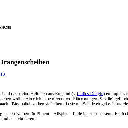
ssen
 Orangenscheiben
013
al. Und das kleine Heftchen aus England (s.
Ladies Delight)
entpuppt sic
kochen wollte. Aber ich habe nirgendwo Bitterorangen (Seville) gefun
. Bioqualität sollten sie haben, da sie mit Schale eingekocht werde
chen Namen für Piment – Allspice – finde ich sehr passend. Es riecht 
 und es nicht bereut.