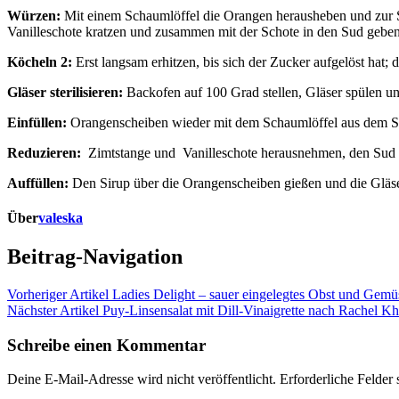
Würzen:
Mit einem Schaumlöffel die Orangen herausheben und zur S
Vanilleschote kratzen und zusammen mit der Schote in den Sud geben
Köcheln 2:
Erst langsam erhitzen, bis sich der Zucker aufgelöst ha
Gläser sterilisieren:
Backofen auf 100 Grad stellen, Gläser spülen u
Einfüllen:
Orangenscheiben wieder mit dem Schaumlöffel aus dem Su
Reduzieren:
Zimtstange und Vanilleschote herausnehmen, den Sud s
Auffüllen:
Den Sirup über die Orangenscheiben gießen und die Gläser
Über
valeska
Beitrag-Navigation
Vorheriger Artikel
Ladies Delight – sauer eingelegtes Obst und Gemü
Nächster Artikel
Puy-Linsensalat mit Dill-Vinaigrette nach Rachel K
Schreibe einen Kommentar
Deine E-Mail-Adresse wird nicht veröffentlicht.
Erforderliche Felder 