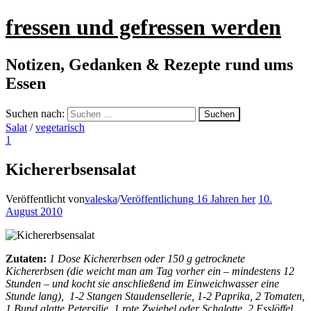
fressen und gefressen werden
Notizen, Gedanken & Rezepte rund ums
Essen
Suchen nach:
Salat
/
vegetarisch
1
Kichererbsensalat
Veröffentlicht von
valeska
/
Veröffentlichung
16 Jahren
her
10.
August 2010
Zutaten:
1 Dose Kichererbsen oder 150 g getrocknete
Kichererbsen (die weicht man am Tag vorher ein – mindestens 12
Stunden – und kocht sie anschließend im Einweichwasser eine
Stunde lang), 1-2 Stangen Staudensellerie, 1-2 Paprika, 2 Tomaten,
1 Bund glatte Petersilie, 1 rote Zwiebel oder Schalotte, 2 Esslöffel